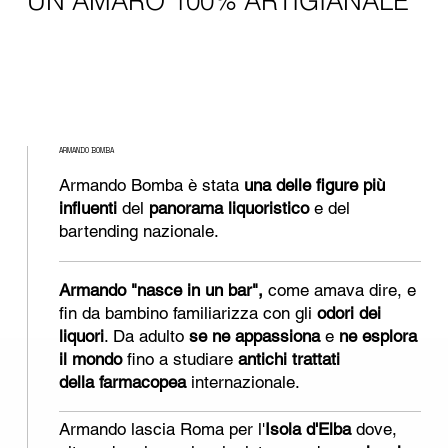
UN AMARO 100% ARTIGIANALE
ARMANDO BOMBA
Armando Bomba è stata
una delle figure più
influenti
del
panorama liquoristico
e del
bartending nazionale.
Armando "nasce in un bar",
come amava dire, e
fin da bambino familiarizza con gli
odori dei
liquori
. Da adulto
se ne appassiona
e
ne esplora
il mondo
fino a studiare
antichi trattati
della farmacopea
internazionale.
Armando lascia Roma per l'
Isola d'Elba
dove,